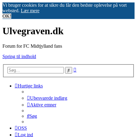
Vi bruger cookies for at sikre du får den bedste oplevelse på vort
websted.
Lær mere
OK!
Ulvegraven.dk
Forum for FC Midtjylland fans
Spring til indhold
Avanceret
Søg
søgning
Hurtige links
Ubesvarede indlæg
Aktive emner
Søg
OSS
Log ind