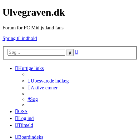
Ulvegraven.dk
Forum for FC Midtjylland fans
Spring til indhold
Avanceret
Søg
søgning
Hurtige links
Ubesvarede indlæg
Aktive emner
Søg
OSS
Log ind
Tilmeld
Boardindeks