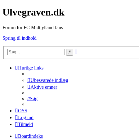
Ulvegraven.dk
Forum for FC Midtjylland fans
Spring til indhold
Avanceret
Søg
søgning
Hurtige links
Ubesvarede indlæg
Aktive emner
Søg
OSS
Log ind
Tilmeld
Boardindeks