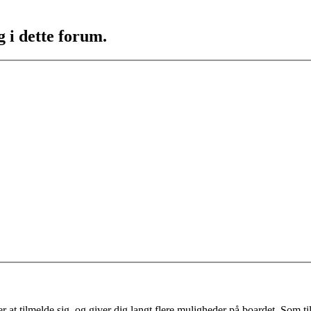
g i dette forum.
 at tilmelde sig, og giver dig langt flere muligheder på boardet. Som til