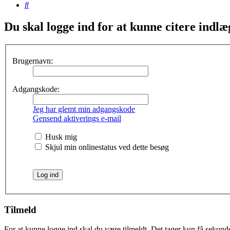
Søg
Du skal logge ind for at kunne citere indlæ
Brugernavn:
Adgangskode:
Jeg har glemt min adgangskode
Gensend aktiverings e-mail
Husk mig
Skjul min onlinestatus ved dette besøg
Tilmeld
For at kunne logge ind skal du være tilmeldt. Det tager kun få sekunder