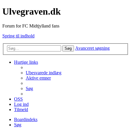
Ulvegraven.dk
Forum for FC Midtjylland fans
Spring til indhold
Avanceret søgning
Søg
Hurtige links
Ubesvarede indlæg
Aktive emner
Søg
OSS
Log ind
Tilmeld
Boardindeks
Søg