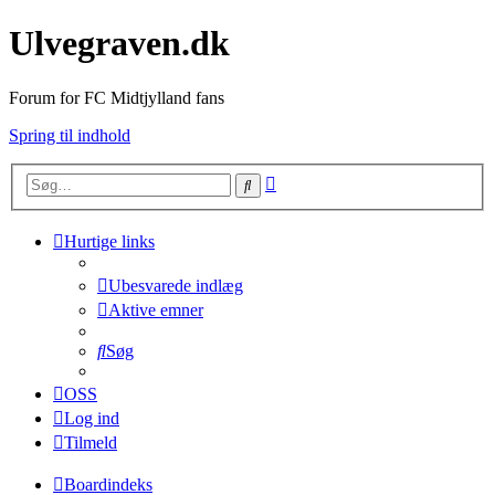
Ulvegraven.dk
Forum for FC Midtjylland fans
Spring til indhold
Avanceret
Søg
søgning
Hurtige links
Ubesvarede indlæg
Aktive emner
Søg
OSS
Log ind
Tilmeld
Boardindeks