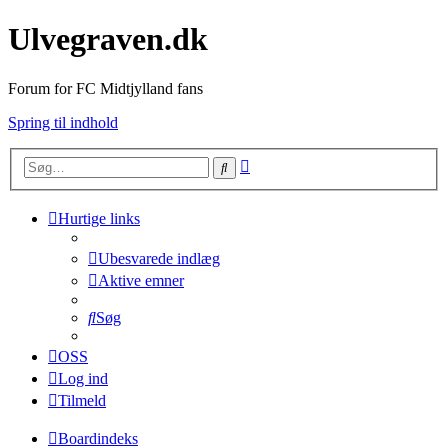
Ulvegraven.dk
Forum for FC Midtjylland fans
Spring til indhold
Avanceret
Søg
søgning
Hurtige links
Ubesvarede indlæg
Aktive emner
Søg
OSS
Log ind
Tilmeld
Boardindeks