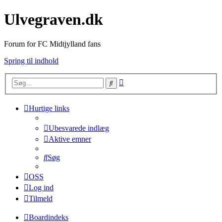
Ulvegraven.dk
Forum for FC Midtjylland fans
Spring til indhold
Avanceret
Søg
søgning
Hurtige links
Ubesvarede indlæg
Aktive emner
Søg
OSS
Log ind
Tilmeld
Boardindeks