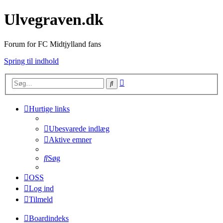
Ulvegraven.dk
Forum for FC Midtjylland fans
Spring til indhold
Avanceret
Søg
søgning
Hurtige links
Ubesvarede indlæg
Aktive emner
Søg
OSS
Log ind
Tilmeld
Boardindeks