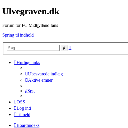
Ulvegraven.dk
Forum for FC Midtjylland fans
Spring til indhold
Avanceret
Søg
søgning
Hurtige links
Ubesvarede indlæg
Aktive emner
Søg
OSS
Log ind
Tilmeld
Boardindeks