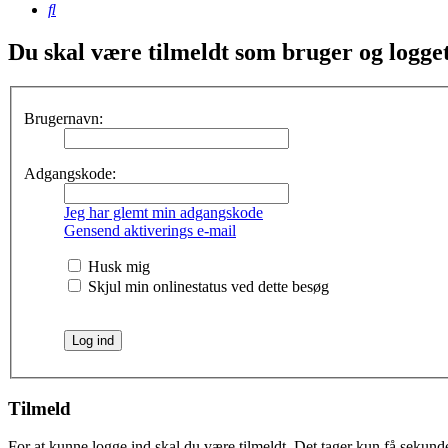
Søg
Du skal være tilmeldt som bruger og logget 
Brugernavn:
Adgangskode:
Jeg har glemt min adgangskode
Gensend aktiverings e-mail
Husk mig
Skjul min onlinestatus ved dette besøg
Tilmeld
For at kunne logge ind skal du være tilmeldt. Det tager kun få sekunder