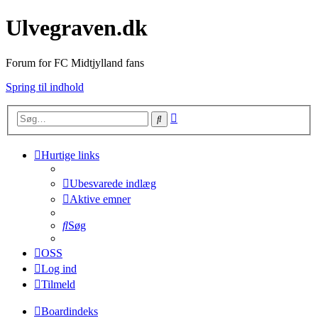
Ulvegraven.dk
Forum for FC Midtjylland fans
Spring til indhold
Avanceret
Søg
søgning
Hurtige links
Ubesvarede indlæg
Aktive emner
Søg
OSS
Log ind
Tilmeld
Boardindeks