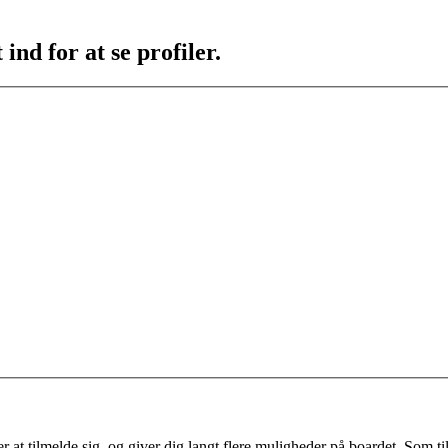
ind for at se profiler.
 at tilmelde sig, og giver dig langt flere muligheder på boardet. Som til