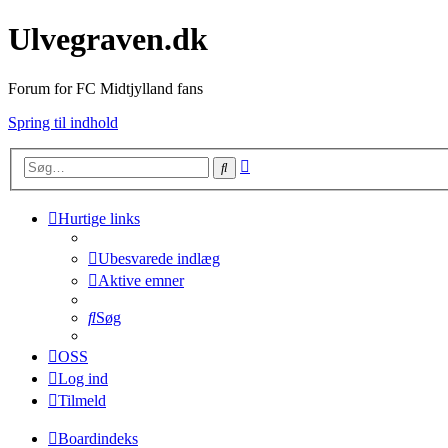
Ulvegraven.dk
Forum for FC Midtjylland fans
Spring til indhold
Avanceret
Søg
søgning
Hurtige links
Ubesvarede indlæg
Aktive emner
Søg
OSS
Log ind
Tilmeld
Boardindeks