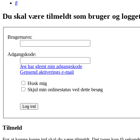
Søg
Du skal være tilmeldt som bruger og logget 
Brugernavn:
Adgangskode:
Jeg har glemt min adgangskode
Gensend aktiverings e-mail
Husk mig
Skjul min onlinestatus ved dette besøg
Tilmeld
For at kunne logge ind skal du være tilmeldt. Det tager kun få sekunder