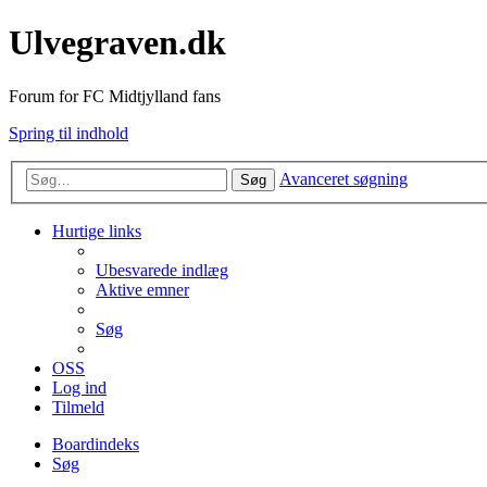
Ulvegraven.dk
Forum for FC Midtjylland fans
Spring til indhold
Avanceret søgning
Søg
Hurtige links
Ubesvarede indlæg
Aktive emner
Søg
OSS
Log ind
Tilmeld
Boardindeks
Søg