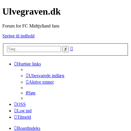
Ulvegraven.dk
Forum for FC Midtjylland fans
Spring til indhold
Avanceret
Søg
søgning
Hurtige links
Ubesvarede indlæg
Aktive emner
Søg
OSS
Log ind
Tilmeld
Boardindeks