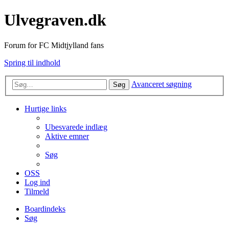
Ulvegraven.dk
Forum for FC Midtjylland fans
Spring til indhold
Avanceret søgning
Søg
Hurtige links
Ubesvarede indlæg
Aktive emner
Søg
OSS
Log ind
Tilmeld
Boardindeks
Søg