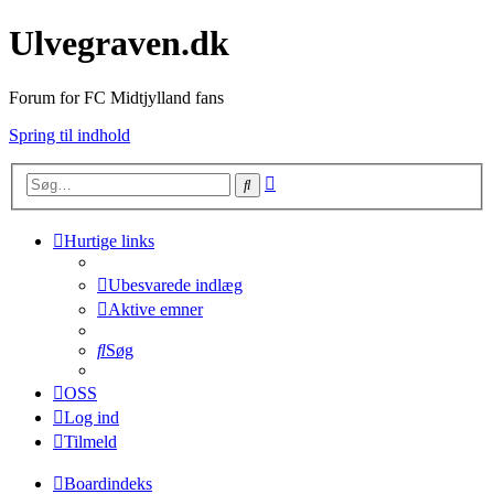
Ulvegraven.dk
Forum for FC Midtjylland fans
Spring til indhold
Avanceret
Søg
søgning
Hurtige links
Ubesvarede indlæg
Aktive emner
Søg
OSS
Log ind
Tilmeld
Boardindeks