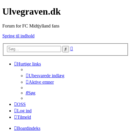
Ulvegraven.dk
Forum for FC Midtjylland fans
Spring til indhold
Avanceret
Søg
søgning
Hurtige links
Ubesvarede indlæg
Aktive emner
Søg
OSS
Log ind
Tilmeld
Boardindeks