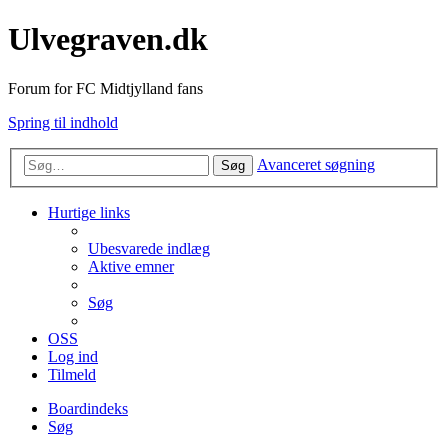
Ulvegraven.dk
Forum for FC Midtjylland fans
Spring til indhold
Avanceret søgning
Søg
Hurtige links
Ubesvarede indlæg
Aktive emner
Søg
OSS
Log ind
Tilmeld
Boardindeks
Søg