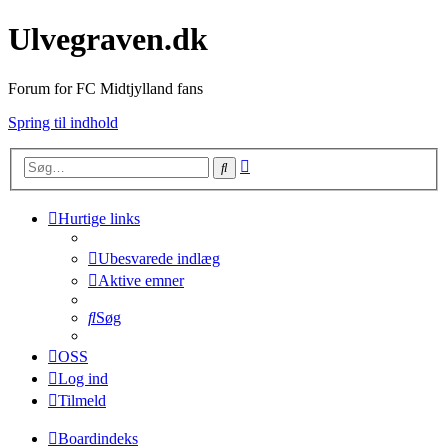
Ulvegraven.dk
Forum for FC Midtjylland fans
Spring til indhold
Avanceret
Søg
søgning
Hurtige links
Ubesvarede indlæg
Aktive emner
Søg
OSS
Log ind
Tilmeld
Boardindeks