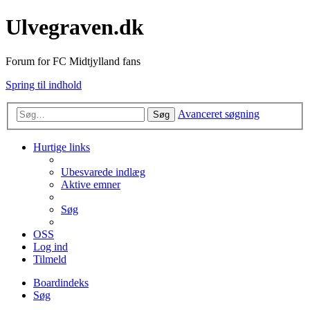
Ulvegraven.dk
Forum for FC Midtjylland fans
Spring til indhold
Avanceret søgning
Søg
Hurtige links
Ubesvarede indlæg
Aktive emner
Søg
OSS
Log ind
Tilmeld
Boardindeks
Søg