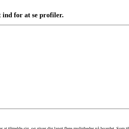
ind for at se profiler.
 at tilmelde sig, og giver dig langt flere muligheder på boardet. Som til