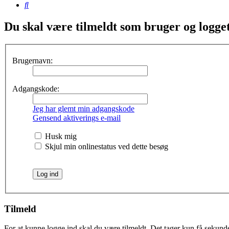
Søg
Du skal være tilmeldt som bruger og logget 
Brugernavn:
Adgangskode:
Jeg har glemt min adgangskode
Gensend aktiverings e-mail
Husk mig
Skjul min onlinestatus ved dette besøg
Tilmeld
For at kunne logge ind skal du være tilmeldt. Det tager kun få sekunder