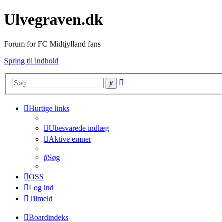
Ulvegraven.dk
Forum for FC Midtjylland fans
Spring til indhold
Avanceret
Søg
søgning
Hurtige links
Ubesvarede indlæg
Aktive emner
Søg
OSS
Log ind
Tilmeld
Boardindeks