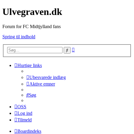
Ulvegraven.dk
Forum for FC Midtjylland fans
Spring til indhold
Avanceret
Søg
søgning
Hurtige links
Ubesvarede indlæg
Aktive emner
Søg
OSS
Log ind
Tilmeld
Boardindeks