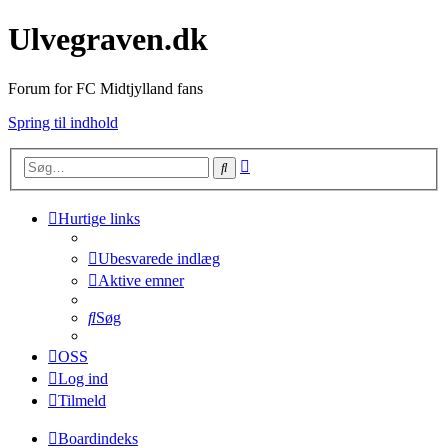
Ulvegraven.dk
Forum for FC Midtjylland fans
Spring til indhold
Avanceret
Søg
søgning
Hurtige links
Ubesvarede indlæg
Aktive emner
Søg
OSS
Log ind
Tilmeld
Boardindeks