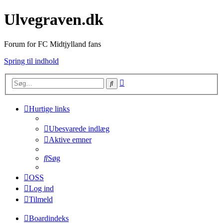
Ulvegraven.dk
Forum for FC Midtjylland fans
Spring til indhold
Avanceret
Søg
søgning
Hurtige links
Ubesvarede indlæg
Aktive emner
Søg
OSS
Log ind
Tilmeld
Boardindeks