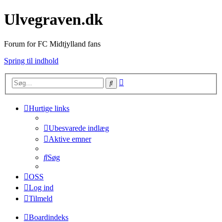
Ulvegraven.dk
Forum for FC Midtjylland fans
Spring til indhold
Avanceret
Søg
søgning
Hurtige links
Ubesvarede indlæg
Aktive emner
Søg
OSS
Log ind
Tilmeld
Boardindeks