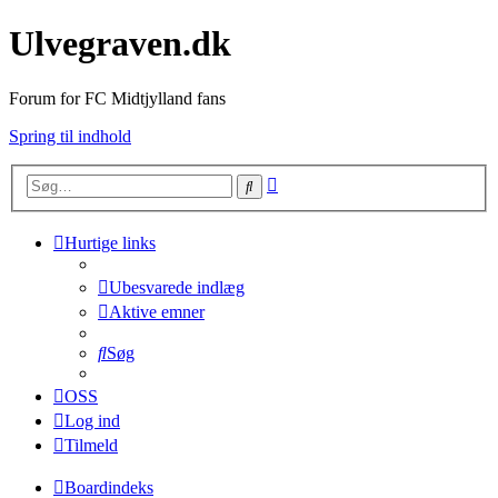
Ulvegraven.dk
Forum for FC Midtjylland fans
Spring til indhold
Avanceret
Søg
søgning
Hurtige links
Ubesvarede indlæg
Aktive emner
Søg
OSS
Log ind
Tilmeld
Boardindeks