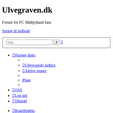
Ulvegraven.dk
Forum for FC Midtjylland fans
Spring til indhold
Avanceret
Søg
søgning
Hurtige links
Ubesvarede indlæg
Aktive emner
Søg
OSS
Log ind
Tilmeld
Boardindeks