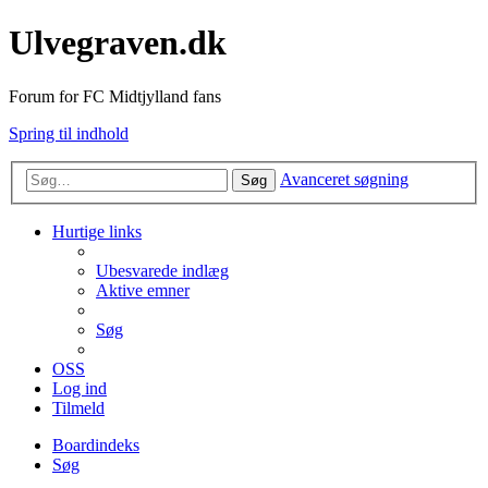
Ulvegraven.dk
Forum for FC Midtjylland fans
Spring til indhold
Avanceret søgning
Søg
Hurtige links
Ubesvarede indlæg
Aktive emner
Søg
OSS
Log ind
Tilmeld
Boardindeks
Søg