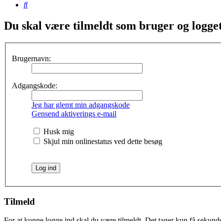
Søg
Du skal være tilmeldt som bruger og logget 
Brugernavn:
Adgangskode:
Jeg har glemt min adgangskode
Gensend aktiverings e-mail
Husk mig
Skjul min onlinestatus ved dette besøg
Tilmeld
For at kunne logge ind skal du være tilmeldt. Det tager kun få sekunder