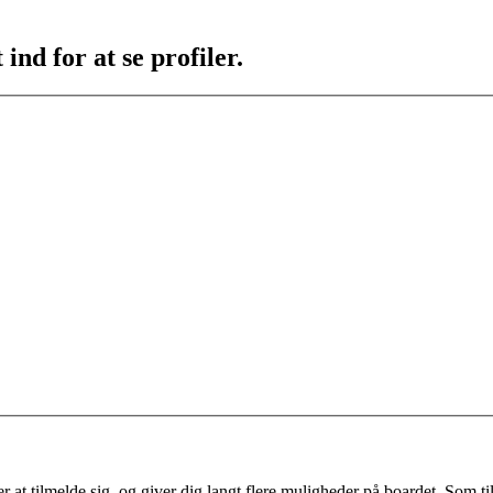
ind for at se profiler.
 at tilmelde sig, og giver dig langt flere muligheder på boardet. Som til