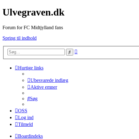
Ulvegraven.dk
Forum for FC Midtjylland fans
Spring til indhold
Avanceret
Søg
søgning
Hurtige links
Ubesvarede indlæg
Aktive emner
Søg
OSS
Log ind
Tilmeld
Boardindeks