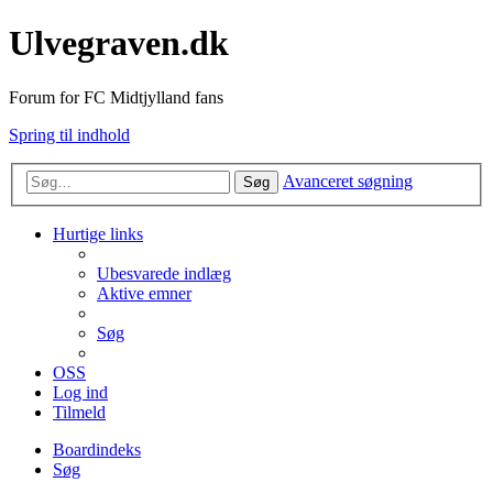
Ulvegraven.dk
Forum for FC Midtjylland fans
Spring til indhold
Avanceret søgning
Søg
Hurtige links
Ubesvarede indlæg
Aktive emner
Søg
OSS
Log ind
Tilmeld
Boardindeks
Søg