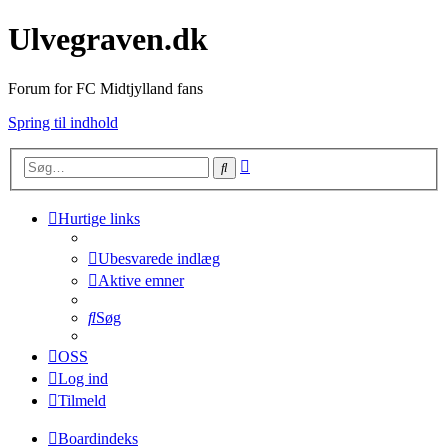
Ulvegraven.dk
Forum for FC Midtjylland fans
Spring til indhold
Avanceret
Søg
søgning
Hurtige links
Ubesvarede indlæg
Aktive emner
Søg
OSS
Log ind
Tilmeld
Boardindeks