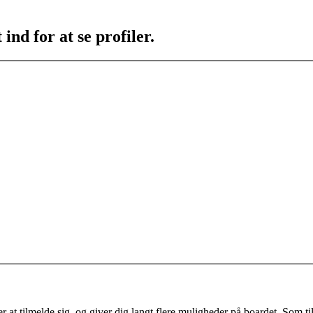
ind for at se profiler.
 at tilmelde sig, og giver dig langt flere muligheder på boardet. Som til