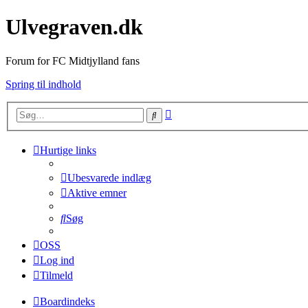
Ulvegraven.dk
Forum for FC Midtjylland fans
Spring til indhold
Avanceret
Søg
søgning
Hurtige links
Ubesvarede indlæg
Aktive emner
Søg
OSS
Log ind
Tilmeld
Boardindeks