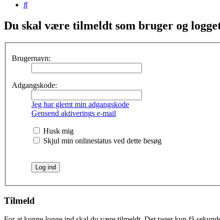
Søg
Du skal være tilmeldt som bruger og logget 
Brugernavn:
Adgangskode:
Jeg har glemt min adgangskode
Gensend aktiverings e-mail
Husk mig
Skjul min onlinestatus ved dette besøg
Tilmeld
For at kunne logge ind skal du være tilmeldt. Det tager kun få sekunder