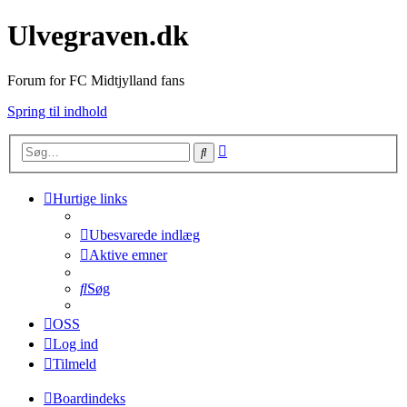
Ulvegraven.dk
Forum for FC Midtjylland fans
Spring til indhold
Avanceret
Søg
søgning
Hurtige links
Ubesvarede indlæg
Aktive emner
Søg
OSS
Log ind
Tilmeld
Boardindeks