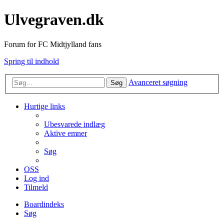
Ulvegraven.dk
Forum for FC Midtjylland fans
Spring til indhold
Avanceret søgning
Søg
Hurtige links
Ubesvarede indlæg
Aktive emner
Søg
OSS
Log ind
Tilmeld
Boardindeks
Søg