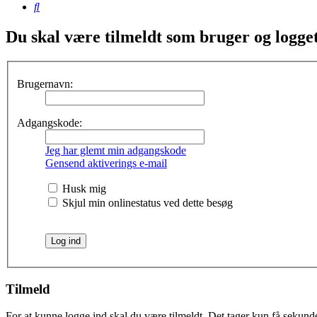
Søg
Du skal være tilmeldt som bruger og logget 
Brugernavn:
Adgangskode:
Jeg har glemt min adgangskode
Gensend aktiverings e-mail
Husk mig
Skjul min onlinestatus ved dette besøg
Tilmeld
For at kunne logge ind skal du være tilmeldt. Det tager kun få sekunder