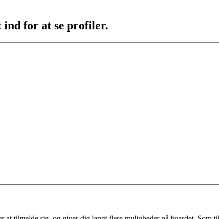
ind for at se profiler.
 at tilmelde sig, og giver dig langt flere muligheder på boardet. Som til