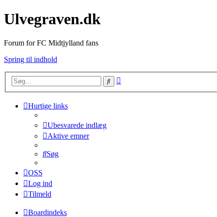
Ulvegraven.dk
Forum for FC Midtjylland fans
Spring til indhold
Avanceret
Søg
søgning
Hurtige links
Ubesvarede indlæg
Aktive emner
Søg
OSS
Log ind
Tilmeld
Boardindeks