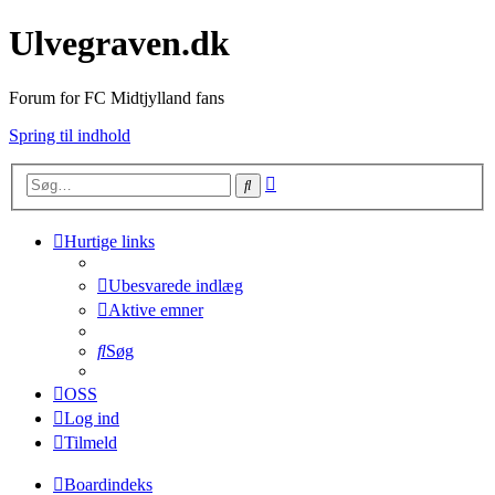
Ulvegraven.dk
Forum for FC Midtjylland fans
Spring til indhold
Avanceret
Søg
søgning
Hurtige links
Ubesvarede indlæg
Aktive emner
Søg
OSS
Log ind
Tilmeld
Boardindeks