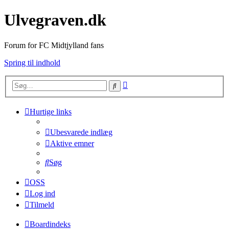
Ulvegraven.dk
Forum for FC Midtjylland fans
Spring til indhold
Avanceret
Søg
søgning
Hurtige links
Ubesvarede indlæg
Aktive emner
Søg
OSS
Log ind
Tilmeld
Boardindeks