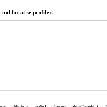
ind for at se profiler.
 at tilmelde sig, og giver dig langt flere muligheder på boardet. Som til