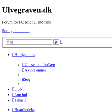
Ulvegraven.dk
Forum for FC Midtjylland fans
Spring til indhold
Avanceret
Søg
søgning
Hurtige links
Ubesvarede indlæg
Aktive emner
Søg
OSS
Log ind
Tilmeld
Boardindeks