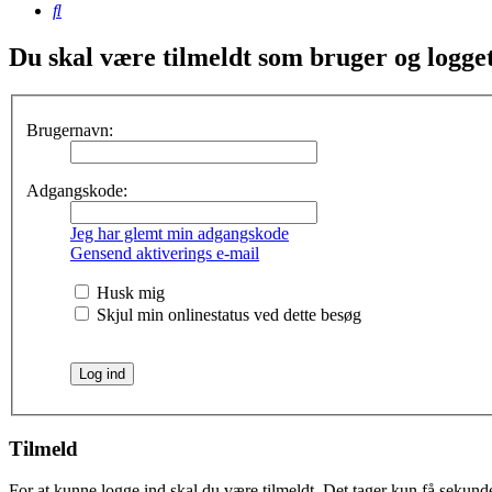
Søg
Du skal være tilmeldt som bruger og logget 
Brugernavn:
Adgangskode:
Jeg har glemt min adgangskode
Gensend aktiverings e-mail
Husk mig
Skjul min onlinestatus ved dette besøg
Tilmeld
For at kunne logge ind skal du være tilmeldt. Det tager kun få sekunder