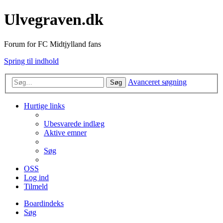
Ulvegraven.dk
Forum for FC Midtjylland fans
Spring til indhold
Avanceret søgning
Søg
Hurtige links
Ubesvarede indlæg
Aktive emner
Søg
OSS
Log ind
Tilmeld
Boardindeks
Søg