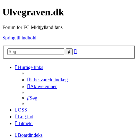
Ulvegraven.dk
Forum for FC Midtjylland fans
Spring til indhold
Avanceret
Søg
søgning
Hurtige links
Ubesvarede indlæg
Aktive emner
Søg
OSS
Log ind
Tilmeld
Boardindeks