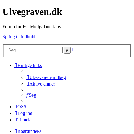
Ulvegraven.dk
Forum for FC Midtjylland fans
Spring til indhold
Avanceret
Søg
søgning
Hurtige links
Ubesvarede indlæg
Aktive emner
Søg
OSS
Log ind
Tilmeld
Boardindeks