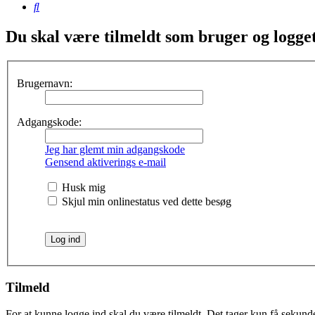
Søg
Du skal være tilmeldt som bruger og logget 
Brugernavn:
Adgangskode:
Jeg har glemt min adgangskode
Gensend aktiverings e-mail
Husk mig
Skjul min onlinestatus ved dette besøg
Tilmeld
For at kunne logge ind skal du være tilmeldt. Det tager kun få sekunder