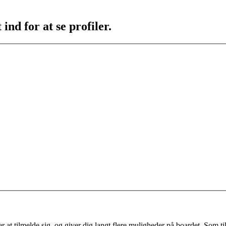
ind for at se profiler.
 at tilmelde sig, og giver dig langt flere muligheder på boardet. Som til