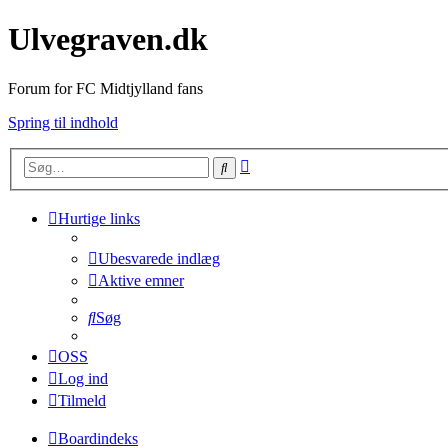
Ulvegraven.dk
Forum for FC Midtjylland fans
Spring til indhold
Avanceret
Søg
søgning
Hurtige links
Ubesvarede indlæg
Aktive emner
Søg
OSS
Log ind
Tilmeld
Boardindeks