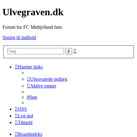
Ulvegraven.dk
Forum for FC Midtjylland fans
Spring til indhold
Avanceret
Søg
søgning
Hurtige links
Ubesvarede indlæg
Aktive emner
Søg
OSS
Log ind
Tilmeld
Boardindeks