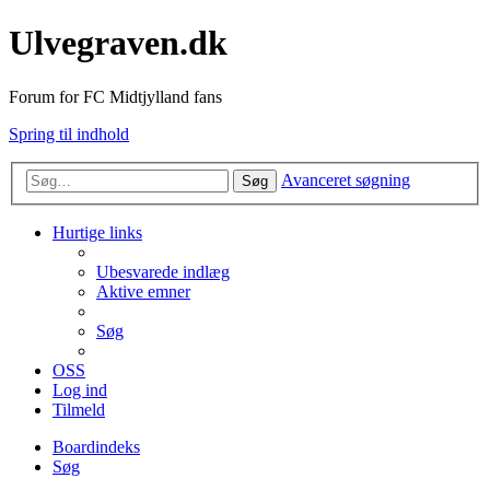
Ulvegraven.dk
Forum for FC Midtjylland fans
Spring til indhold
Avanceret søgning
Søg
Hurtige links
Ubesvarede indlæg
Aktive emner
Søg
OSS
Log ind
Tilmeld
Boardindeks
Søg