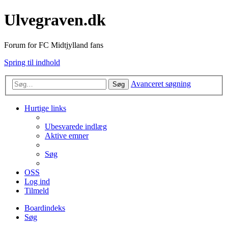
Ulvegraven.dk
Forum for FC Midtjylland fans
Spring til indhold
Avanceret søgning
Søg
Hurtige links
Ubesvarede indlæg
Aktive emner
Søg
OSS
Log ind
Tilmeld
Boardindeks
Søg