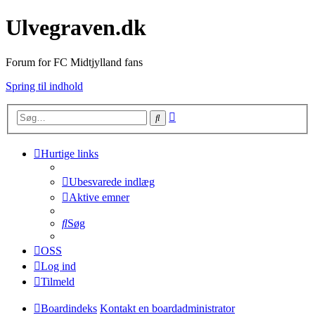
Ulvegraven.dk
Forum for FC Midtjylland fans
Spring til indhold
Avanceret
Søg
søgning
Hurtige links
Ubesvarede indlæg
Aktive emner
Søg
OSS
Log ind
Tilmeld
Boardindeks
Kontakt en boardadministrator