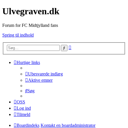
Ulvegraven.dk
Forum for FC Midtjylland fans
Spring til indhold
Avanceret
Søg
søgning
Hurtige links
Ubesvarede indlæg
Aktive emner
Søg
OSS
Log ind
Tilmeld
Boardindeks
Kontakt en boardadministrator