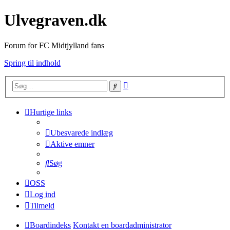
Ulvegraven.dk
Forum for FC Midtjylland fans
Spring til indhold
Avanceret
Søg
søgning
Hurtige links
Ubesvarede indlæg
Aktive emner
Søg
OSS
Log ind
Tilmeld
Boardindeks
Kontakt en boardadministrator