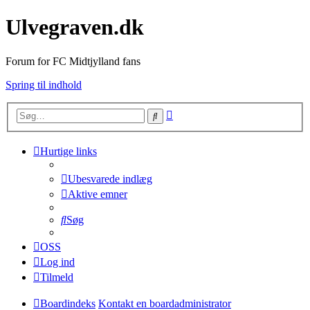
Ulvegraven.dk
Forum for FC Midtjylland fans
Spring til indhold
Avanceret
Søg
søgning
Hurtige links
Ubesvarede indlæg
Aktive emner
Søg
OSS
Log ind
Tilmeld
Boardindeks
Kontakt en boardadministrator