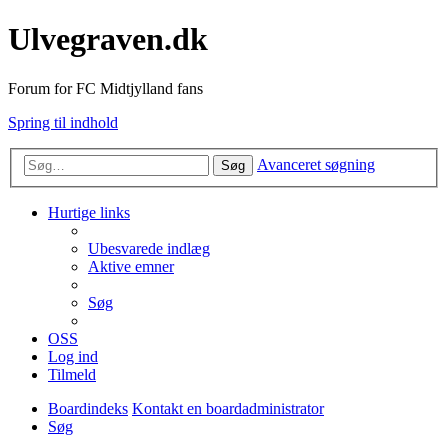
Ulvegraven.dk
Forum for FC Midtjylland fans
Spring til indhold
Avanceret søgning
Søg
Hurtige links
Ubesvarede indlæg
Aktive emner
Søg
OSS
Log ind
Tilmeld
Boardindeks
Kontakt en boardadministrator
Søg