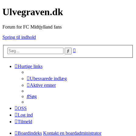
Ulvegraven.dk
Forum for FC Midtjylland fans
Spring til indhold
Avanceret
Søg
søgning
Hurtige links
Ubesvarede indlæg
Aktive emner
Søg
OSS
Log ind
Tilmeld
Boardindeks
Kontakt en boardadministrator